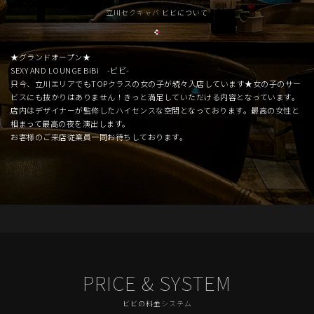
立川セクキャバ ビビについて
★グランドオープン★
SEXY AND LOUNGE BiBi -ビビ-
只今、立川エリアでもTOPクラスの女の子が続々入店しています★女の子のサー
ビスにも抜かりはありません！きっと満足していただける内容となっています。
店内はデザイナーが監修したハイセンスな空間となっております。最高の女性と
相まって最高の夜を演出します。
お客様のご来店従業員一同お待ちしております。
PRICE & SYSTEM
ビビの料金システム