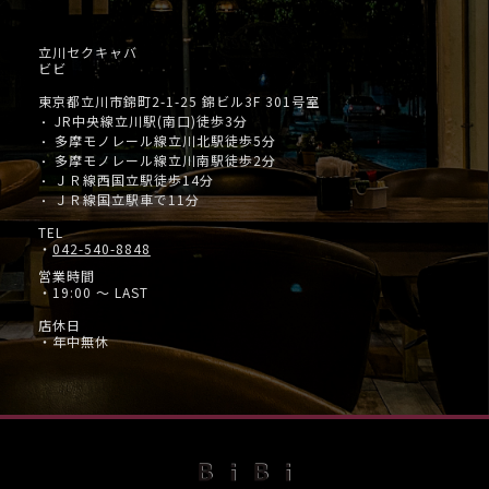
立川セクキャバ
ビビ
東京都立川市錦町2-1-25 錦ビル3F 301号室
JR中央線立川駅(南口)徒歩3分
・
多摩モノレール線立川北駅徒歩5分
・
多摩モノレール線立川南駅徒歩2分
・
ＪＲ線西国立駅徒歩14分
・
ＪＲ線国立駅車で11分
・
TEL
・
042-540-8848
営業時間
・19:00 ～ LAST
店休日
・年中無休